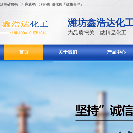
活性硅酸钙「厂家直销」溴化铁_溴化钡「价格合理」
潍坊鑫浩达化
为品质把关，做精品化工
首页
关于我们
产品中心