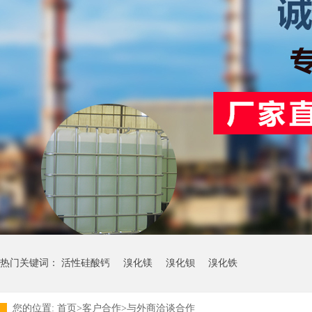
热门关键词：
活性硅酸钙
溴化镁
溴化钡
溴化铁
您的位置:
首页>客户合作>与外商洽谈合作