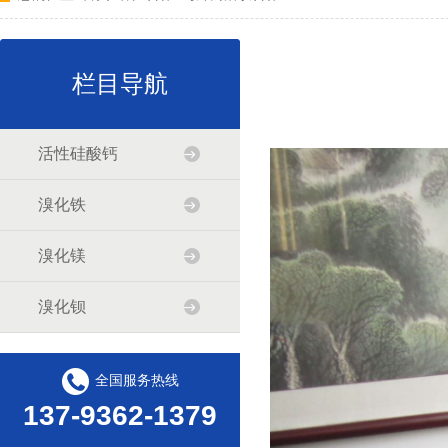
栏目导航
活性硅酸钙
溴化铁
溴化镁
溴化钡
全国服务热线
137-9362-1379